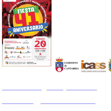
CERMI CANTABRIA
Calle Burgos, 3 - 39008 Santander
Tfno.: 942 37 31 19
www.cermicantabria.org
/
secretaria@cermicantabria.org
AVISO LEGAL
n
PROTECCIÓN DE DATOS