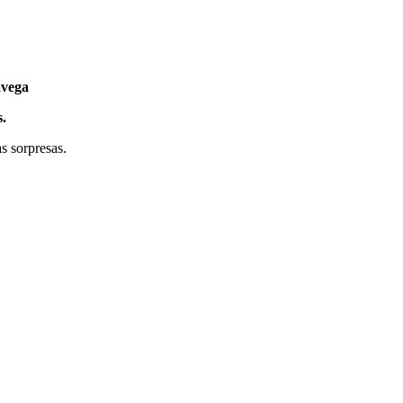
avega
.
s sorpresas.