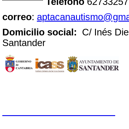
Teléfono
62733257
correo
:
aptacanautismo@gma
Domicilio social:
C/ Inés D
Santander
CERMI CANTABRIA
Cal
Tfno.: 942 37 31 19
www.cermicantabria.org
/