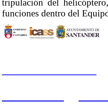
tripulación del helicópter
funciones dentro del Equip
CERMI CANTABRIA
Cal
Tfno.: 942 37 31 19
www.cermicantabria.org
/
AVISO LEGAL
n
PROTE