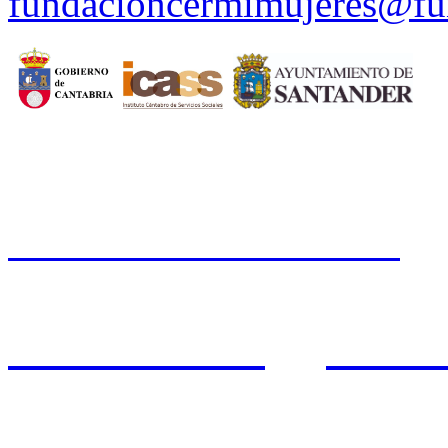
fundacioncermimujeres@fu
CERMI CANTABRIA
Cal
Tfno.: 942 37 31 19
www.cermicantabria.org
/
AVISO LEGAL
n
PROTE