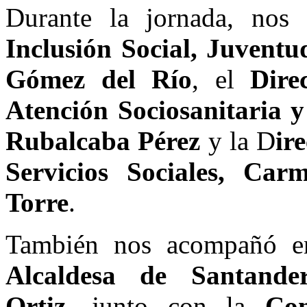
Durante la jornada, no
Inclusión Social, Juventu
Gómez del Río
, el
Dire
Atención Sociosanitaria 
Rubalcaba Pérez
y la D
ir
Servicios
Sociales, Carm
Torre
.
También nos acompañó en
Alcaldesa de Santande
Ortiz,
junto con la
Con