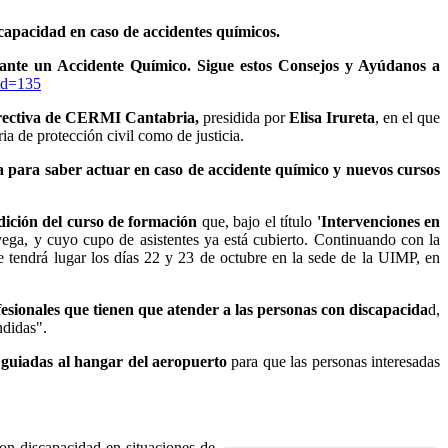
capacidad en caso de accidentes químicos.
ante un Accidente Químico. Sigue estos Consejos y Ayúdanos a
id=135
rectiva de CERMI Cantabria,
presidida por
Elisa Irureta
, en el que
ia de protección civil como de justicia.
a para saber actuar en caso de accidente químico y nuevos cursos
dición del curso de formación
que, bajo el título
'Intervenciones en
ga, y cuyo cupo de asistentes ya está cubierto. Continuando con la
 tendrá lugar los días 22 y 23 de octubre en la sede de la UIMP, en
fesionales que tienen que atender a las personas con discapacida
d,
ndidas".
s guiadas al hangar del aeropuerto
para que las personas interesadas
on discapacidad en situaciones
de