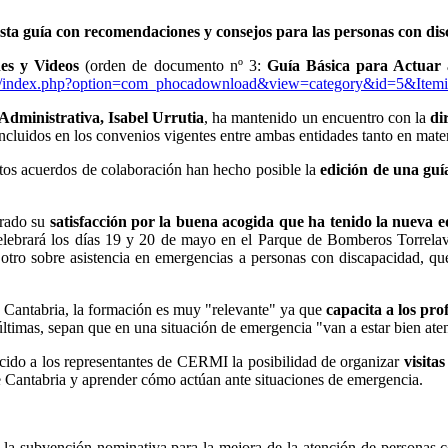
ta guía con recomendaciones y consejos para las personas con dis
nes y Videos
(orden de documento nº 3:
Guía Básica para Actuar 
org/index.php?option=com_phocadownload&view=category&id=5&Item
 Administrativa, Isabel Urrutia
, ha mantenido un encuentro con la
di
incluidos en los convenios vigentes entre ambas entidades tanto en mater
estos acuerdos de colaboración han hecho posible la
edición de una guí
trado su
satisfacción por la buena acogida que ha tenido la nueva e
lebrará los días 19 y 20 de mayo en el Parque de Bomberos Torrelave
tro sobre asistencia en emergencias a personas con discapacidad, que
 Cantabria, la formación es muy "relevante" ya que
capacita a los pro
ltimas, sepan que en una situación de emergencia "van a estar bien ate
cido a los representantes de CERMI la posibilidad de organizar
visita
 Cantabria y aprender cómo actúan ante situaciones de emergencia.
 la subvención nominativa para la mejora de la atención de personas c