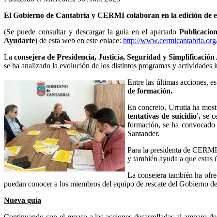
El Gobierno de Cantabria y CERMI colaboran en la edición de es
(Se puede consultar y descargar la guía en el apartado
Publicacio
Ayudarte
)
de esta web en este enlace:
http://www.cermicantabria.
La
consejera de Presidencia, Justicia, Seguridad y Simplificación
se ha analizado la evolución de los distintos programas y actividades 
Entre las últimas acciones, 
de formación.
En concreto, Urrutia ha mos
tentativas de suicidio',
se ce
formación, se ha convocado o
Santander.
Para la presidenta de CERMI
y también ayuda a que estas ú
La consejera también ha ofre
puedan conocer a los miembros del equipo de rescate del Gobierno de
Nueva guía
Continuando con el repaso a las acciones desarrolladas al amparo de