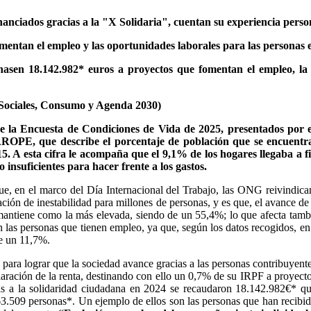
nanciados gracias a la "X Solidaria", cuentan su experiencia perso
entan el empleo y las oportunidades laborales para las personas e
inasen 18.142.982* euros a proyectos que fomentan el empleo, la 
 Sociales, Consumo y Agenda 2030)
e la Encuesta de Condiciones de Vida de 2025, presentados por el 
 AROPE, que describe el porcentaje de población que se encuentr
 A esta cifra le acompaña que el 9,1% de los hogares llegaba a fi
do
insuficientes para hacer frente a los gastos.
ue, en el marco del Día Internacional del Trabajo, las ONG reivindican
uación de inestabilidad para millones de personas, y es que, el avance
tiene como la más elevada, siendo de un 55,4%; lo que afecta también
en las personas que tienen empleo, ya que, según los datos recogidos, 
de un 11,7%.
 para lograr que la sociedad avance gracias a las personas contribuyent
laración de la renta, destinando con ello un 0,7% de su IRPF a proyect
cias a la solidaridad ciudadana en 2024 se recaudaron 18.142.982€* q
63.509 personas*. Un ejemplo de ellos son las personas que han recibi