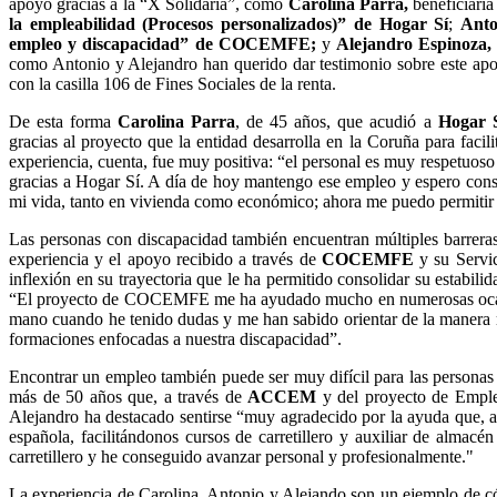
apoyo gracias a la “X Solidaria”, como
Carolina Parra,
beneficiaria
la empleabilidad (Procesos personalizados)” de Hogar Sí
;
Anto
empleo y discapacidad” de COCEMFE;
y
Alejandro Espinoza,
como Antonio y Alejandro han querido dar testimonio sobre este apo
con la casilla 106 de Fines Sociales de la renta.
De esta forma
Carolina Parra
, de 45 años, que acudió a
Hogar 
gracias al proyecto que la entidad desarrolla en la Coruña para faci
experiencia, cuenta, fue muy positiva: “el personal es muy respetuos
gracias a Hogar Sí. A día de hoy mantengo ese empleo y espero con
mi vida, tanto en vivienda como económico; ahora me puedo permitir p
Las personas con discapacidad también encuentran múltiples barrera
experiencia y el apoyo recibido a través de
COCEMFE
y su Servic
inflexión en su trayectoria que le ha permitido consolidar su estabil
“El proyecto de COCEMFE me ha ayudado mucho en numerosas ocasion
mano cuando he tenido dudas y me han sabido orientar de la manera m
formaciones enfocadas a nuestra discapacidad”.
Encontrar un empleo también puede ser muy difícil para las personas 
más de 50 años que, a través de
ACCEM
y del proyecto de Emplea
Alejandro ha destacado sentirse “muy agradecido por la ayuda que, 
española, facilitándonos cursos de carretillero y auxiliar de almac
carretillero y he conseguido avanzar personal y profesionalmente."
La experiencia de Carolina, Antonio y Alejando son un ejemplo de cómo