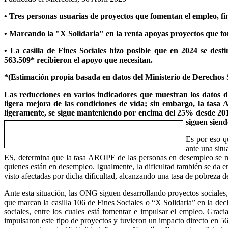
• Tres personas usuarias de proyectos que fomentan el empleo, fi
• Marcando la "X Solidaria" en la renta apoyas proyectos que fom
• La casilla de Fines Sociales hizo posible que en 2024 se dest
563.509* recibieron el apoyo que necesitan.
*(Estimación propia basada en datos del Ministerio de Derechos
Las reducciones en varios indicadores que muestran los datos d
ligera mejora de las condiciones de vida; sin embargo, la tasa
ligeramente, se sigue manteniendo por encima del 25% desde 2015.
siguen sien
Es por eso q
ante una sit
ES, determina que la tasa AROPE de las personas en desempleo se man
quienes están en desempleo. Igualmente, la dificultad también se da 
visto afectadas por dicha dificultad, alcanzando una tasa de pobreza 
Ante esta situación, las ONG siguen desarrollando proyectos sociales,
que marcan la casilla 106 de Fines Sociales o “X Solidaria” en la dec
sociales, entre los cuales está fomentar e impulsar el empleo. Gra
impulsaron este tipo de proyectos y tuvieron un impacto directo en 5