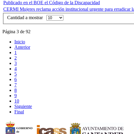
Publicado en el BOE el Código de la Discapacidad
CERMI Mujeres reclama acción institucional urgente para erradicar la
Cantidad a mostrar
Página 3 de 92
Inicio
Anterior
1
2
3
4
5
6
7
8
9
10
Siguiente
Final