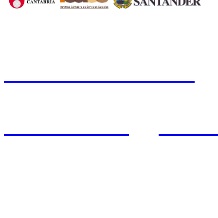
CERMI CANTABRIA
Cal
Tfno.: 942 37 31 19
www.cermicantabria.org
/
AVISO LEGAL
n
PROTE