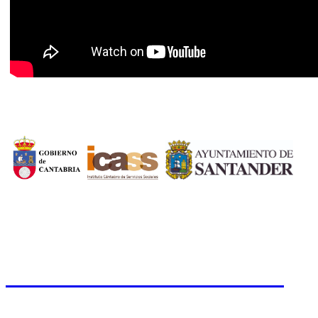
CERMI CANTABRIA
Cal
Tfno.: 942 37 31 19
www.cermicantabria.org
/