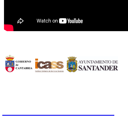
CERMI CANTABRIA
Cal
Tfno.: 942 37 31 19
www.cermicantabria.org
/