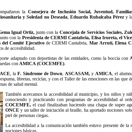
compañaron la
Consejera de Inclusión Social, Juventud, Familia
iosanitaria y Soledad no Deseada
,
Eduardo Rubalcaba Pérez
y l
Gema Igual Ortiz,
junto con la
Concejala de Servicios Sociales, Z
junto con la
Presidenta de CERMI Cantabria, Elisa Irureta, el Vic
s del Comité Ejecutivo
de CERMI Cantabria,
Mar Arruti, Elena C
tos de accesibilidad.
porte adaptado con deportistas de las entidades, como la boccia con
A
 ruedas con
AMICA (COCEMFE)
.
PACE
, la
F. Síndrome de Down
,
ASCASAM,
y
AMICA
, el alumn
espuma, libretas, reciclar, y con el Taller de las emociones en las que
mas de salud mental.
También acercamos la accesibilidad al municipio, y los niños y niñ
conociendo y practicando con programas de accesibilidad al orde
COCEMFE,
el cual finalizaban haciendo una chapa de super agen
ONCE
y un taller de iniciación al braille, ha aportado nociones sobr
piel de personas ciegas.
La accesibilidad a la comunicación también estuvo presente de l
nociones básicas.