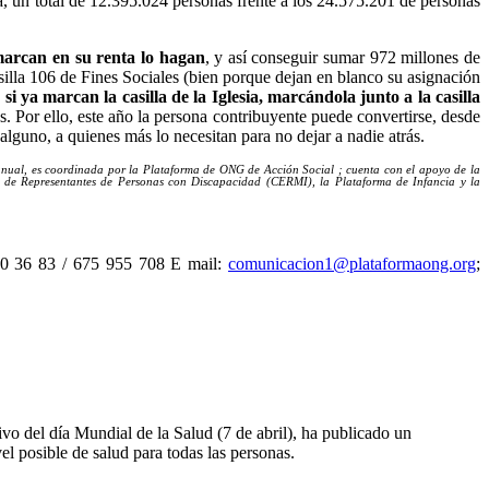
ta, un total de 12.395.024 personas frente a los 24.575.201 de personas
marcan en su renta lo hagan
, y así conseguir sumar 972 millones de
silla 106 de Fines Sociales (bien porque dejan en blanco su asignación
i ya marcan la casilla de la Iglesia, marcándola junto a la casilla
. Por ello, este año la persona contribuyente puede convertirse, desde
 alguno, a quienes más lo necesitan para no dejar a nadie atrás.
a anual, es coordinada por la Plataforma de ONG de Acción Social ; cuenta con el apoyo de la
l de Representantes de Personas con Discapacidad (CERMI), la Plataforma de Infancia y la
50 36 83 / 675 955 708 E mail:
comunicacion1@plataformaong.org
;
 del día Mundial de la Salud (7 de abril), ha publicado un
el posible de salud para todas las personas.