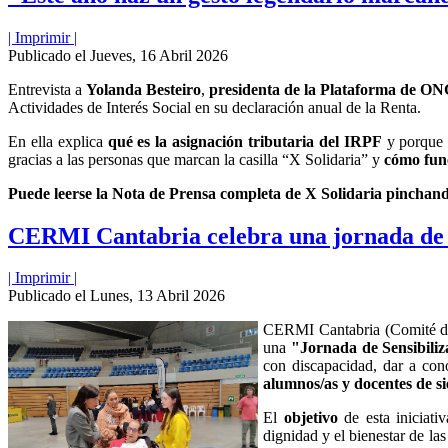
| Imprimir |
Publicado el Jueves, 16 Abril 2026
Entrevista a
Yolanda Besteiro
,
presidenta de la Plataforma de ON
Actividades de Interés Social en su declaración anual de la Renta.
En ella explica
qué es la asignación tributaria del IRPF
y porque s
gracias a las personas que marcan la casilla “X Solidaria” y
cómo func
Puede leerse la Nota de Prensa completa de X Solidaria pinchan
CERMI Cantabria celebra una jornada de s
| Imprimir |
Publicado el Lunes, 13 Abril 2026
CERMI Cantabria (Comité de
una
"Jornada de Sensibiliz
con discapacidad, dar a cono
alumnos/as y docentes de si
El
objetivo
de esta iniciati
dignidad y el bienestar de l