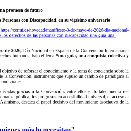
na promesa de futuro
 Personas con Discapacidad, en su vigésimo aniversario
https://cermi.es/novedad/manifiesto-3-de-mayo-de-2026-dia-nacional-
e-los-derechos-de-las-personas-con-discapacidad-una-guia-una-
yo de 2026,
Día Nacional en España de la Convención Internacional
erechos humanos, bajo el lema
“una guía, una conquista colectiva y
bjetivo de reforzar el conocimiento y la toma de conciencia sobre la
 de la Convención, instrumento que supuso un cambio de paradigma al
 condiciones.
écadas gracias a la Convención, entre ellos el fortalecimiento del
rnanza pública, los progresos en accesibilidad universal, el acceso al
 Asimismo, destaca el papel decisivo del movimiento asociativo de la
quienes más lo necesitan"