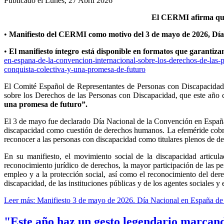
Publicado el Lunes, 27 Abril 2026
El CERMI afirma que
•
Manifiesto del CERMI como motivo del 3 de mayo de 2026, Día N
•
El manifiesto íntegro está disponible en formatos que garantizan
en-espana-de-la-convencion-internacional-sobre-los-derechos-de-las-
conquista-colectiva-y-una-promesa-de-futuro
El Comité Español de Representantes de Personas con Discapacidad
sobre los Derechos de las Personas con Discapacidad, que este año 
una promesa de futuro”.
El 3 de mayo fue declarado Día Nacional de la Convención en España 
discapacidad como cuestión de derechos humanos. La efeméride cobra
reconocer a las personas con discapacidad como titulares plenos de de
En su manifiesto, el movimiento social de la discapacidad articul
reconocimiento jurídico de derechos, la mayor participación de las pe
empleo y a la protección social, así como el reconocimiento del der
discapacidad, de las instituciones públicas y de los agentes sociales 
Leer más: Manifiesto 3 de mayo de 2026. Día Nacional en España de l
"Este año haz un gesto legendario marcand