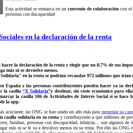
Esta actividad se enmarca en un
convenio de colaboración
con e
personas con discapacidad
Sociales en la declaración de la renta
hacer la declaración de la renta y elegir que un 0,7% de sus impues
aga más ni se devuelve menos.
 Solidaria" en la renta se podrían recaudar 972 millones que irían
a en España y las personas contribuyentes pueden hacer ya su dec
r la casilla
“X Solidaria”
y destinar, sin coste económico para el
 marcar la casilla 106 de Actividades de Interés Social si se hace
 de la app.
 más acuciante, las ONG se han unido un año más para
presentar su cam
casilla solidaria en su renta
y contribuyendo a que millones de pers
eres, familias, personas con discapacidad, infancia… son algunos de lo
agar más ni se le va a devolver menos en su renta. Por ello las ONG v