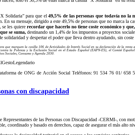
 hacen, solo el 50,5% de ellas marca la casilla “X Solidaria” en su ren
“X Solidaria” para que el
49,5% de las personas que todavía no la 
an. En su mensaje, dirigido a este 49,5% de personas que no marca la ca
, se les quiere
recordar que hacerlo no tiene coste económico y que, s
 que se suma,
destinando un 1,4% de los impuestos a proyectos sociales
 de solidaridad y despertar el poder que lleva dentro ayudando, sin coste
para que marquen la casilla 106 de Actividades de Interés Social en su declaración de la rent
 contra la Pobreza y la Exclusión Social en el Estado Español (EAPN-ES), el Comité Españo
chos Sociales, Consumo y Agenda 2030.
ElGestoLegendario
ataforma de ONG de Acción Social Teléfonos: 91 534 76 01/ 658 
rsonas con discapacidad
 Representantes de las Personas con Discapacidad -CERMI-, con motivo
ble, coordinado y basado en derechos, capaz de asegurar el más alto niv