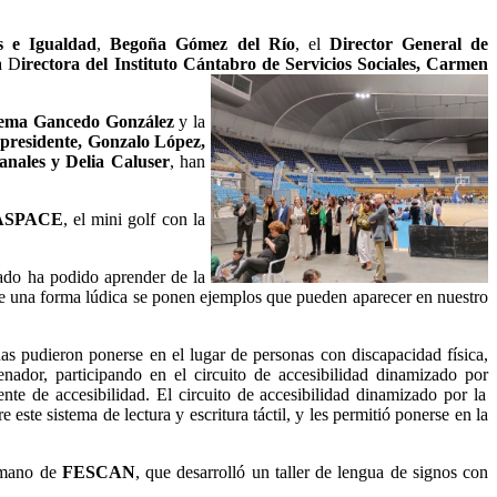
s e Igualdad
,
Begoña Gómez del Río
, el
Director General de
a D
irectora del Instituto Cántabro de Servicios
Sociales, Carmen
ulema Gancedo González
y la
epresidente, Gonzalo López,
anales y Delia Caluser
, han
SPACE
, el mini golf con la
ado ha podido aprender de la
 de una forma lúdica se ponen ejemplos que pueden aparecer en nuestro
as pudieron ponerse en el lugar de personas con discapacidad física,
nador, participando en el circuito de accesibilidad dinamizado por
te de accesibilidad. El circuito de accesibilidad dinamizado por la
e este sistema de lectura y escritura táctil, y les permitió ponerse en la
a mano de
FESCAN
, que desarrolló un taller de lengua de signos con