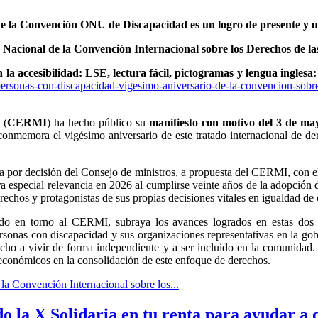
 la Convención ONU de Discapacidad es un logro de presente y u
acional de la Convención Internacional sobre los Derechos de las
 la accesibilidad: LSE, lectura fácil, pictogramas y lengua inglesa:
personas-con-discapacidad-vigesimo-aniversario-de-la-convencion-sobr
 (
CERMI
) ha hecho público su
manifiesto con motivo del 3 de ma
conmemora el vigésimo aniversario de este tratado internacional de d
por decisión del Consejo de ministros, a propuesta del CERMI, con el o
 especial relevancia en 2026 al cumplirse veinte años de la adopción
rechos y protagonistas de sus propias decisiones vitales en igualdad de
ado en torno al CERMI, subraya los avances logrados en estas dos d
rsonas con discapacidad y sus organizaciones representativas en la gobe
echo a vivir de forma independiente y a ser incluido en la comunidad.
y económicos en la consolidación de este enfoque de derechos.
a Convención Internacional sobre los...
o la X Solidaria en tu renta para ayudar a 