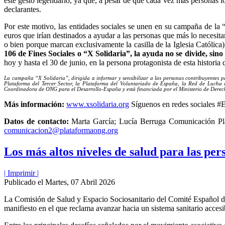
este gesto legendario, ya que, a pesar de que cada vez más personas lo
declarantes.
Por este motivo, las entidades sociales se unen en su campaña de la 
euros que irían destinados a ayudar a las personas que más lo necesit
o bien porque marcan exclusivamente la casilla de la Iglesia Católica)
106 de Fines Sociales o “X Solidaria”, la ayuda no se divide, sino
hoy y hasta el 30 de junio, en la persona protagonista de esta historia
La campaña “X Solidaria”, dirigida a informar y sensibilizar a las personas contribuyentes 
Plataforma del Tercer Sector, la Plataforma del Voluntariado de España, la Red de Lucha
Coordinadora de ONG para el Desarrollo-España y está financiada por el Ministerio de Dere
Más información:
www.xsolidaria.org
Síguenos en redes sociales #
Datos de contacto:
Marta García; Lucía Berruga Comunicación Pl
comunicacion2@plataformaong.org
Los más altos niveles de salud para las pe
| Imprimir |
Publicado el Martes, 07 Abril 2026
La Comisión de Salud y Espacio Sociosanitario del Comité Español de
manifiesto en el que reclama avanzar hacia un sistema sanitario accesi