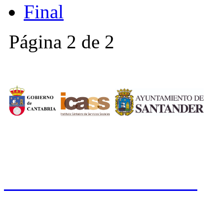
Final
Página 2 de 2
CERMI CANTABRIA
Cal
Tfno.: 942 37 31 19
www.cermicantabria.org
/