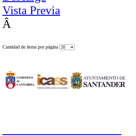
Vista Previa
Â
Cantidad de ítems por página
CERMI CANTABRIA
Cal
Tfno.: 942 37 31 19
www.cermicantabria.org
/